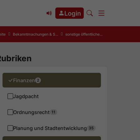
Login
eite
Bekanntmachungen & S...
sonstige öffentliche...
Rubriken
Finanzen
2
Jagdpacht
Ordnungsrecht
11
sen
Planung und Stadtentwicklung
35